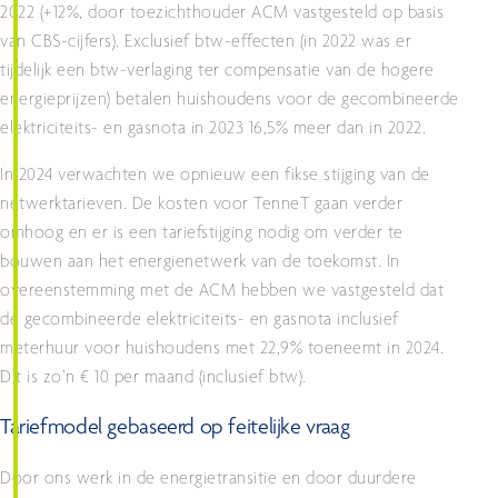
2022 (+12%, door toezichthouder ACM vastgesteld op basis
van CBS-cijfers). Exclusief btw-effecten (in 2022 was er
tijdelijk een btw-verlaging ter compensatie van de hogere
energieprijzen) betalen huishoudens voor de gecombineerde
elektriciteits- en gasnota in 2023 16,5% meer dan in 2022.
In 2024 verwachten we opnieuw een fikse stijging van de
netwerktarieven. De kosten voor TenneT gaan verder
omhoog en er is een tariefstijging nodig om verder te
bouwen aan het energienetwerk van de toekomst. In
overeenstemming met de ACM hebben we vastgesteld dat
de gecombineerde elektriciteits- en gasnota inclusief
meterhuur voor huishoudens met 22,9% toeneemt in 2024.
Dit is zo’n € 10 per maand (inclusief btw).
Tariefmodel gebaseerd op feitelijke vraag
Door ons werk in de energietransitie en door duurdere