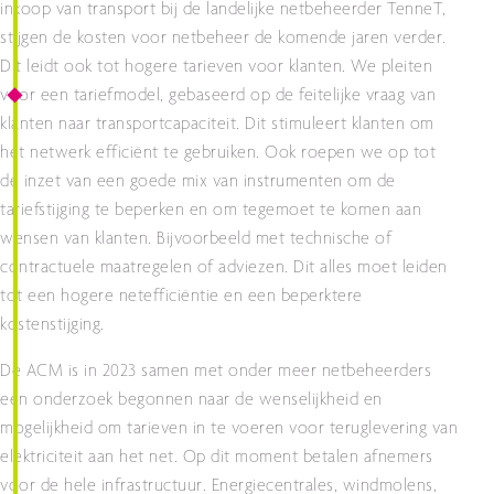
inkoop van transport bij de landelijke netbeheerder TenneT,
stijgen de kosten voor netbeheer de komende jaren verder.
Dit leidt ook tot hogere tarieven voor klanten. We pleiten
voor een tariefmodel, gebaseerd op de feitelijke vraag van
klanten naar transportcapaciteit. Dit stimuleert klanten om
het netwerk efficiënt te gebruiken. Ook roepen we op tot
de inzet van een goede mix van instrumenten om de
tariefstijging te beperken en om tegemoet te komen aan
wensen van klanten. Bijvoorbeeld met technische of
contractuele maatregelen of adviezen. Dit alles moet leiden
tot een hogere netefficiëntie en een beperktere
kostenstijging.
De ACM is in 2023 samen met onder meer netbeheerders
een onderzoek begonnen naar de wenselijkheid en
mogelijkheid om tarieven in te voeren voor teruglevering van
elektriciteit aan het net. Op dit moment betalen afnemers
voor de hele infrastructuur. Energiecentrales, windmolens,