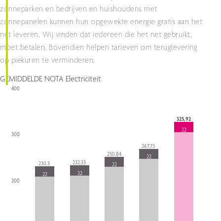
zonneparken en bedrijven en huishoudens met
zonnepanelen kunnen hun opgewekte energie gratis aan het
net leveren. Wij vinden dat iedereen die het net gebruikt,
moet betalen. Bovendien helpen tarieven om teruglevering
op piekuren te verminderen.
GEMIDDELDE NOTA
Electriciteit
400
Chart
325,92
Bar chart with 4 data series.
The chart has 1 X axis displaying categories.
22
300
The chart has 1 Y axis displaying values. Data ranges from 33.92 to 32
267,73
250,84
22
232,33
230,3
22
22
22
200