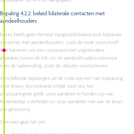
onbepaalde tijd worden aangegaan.
Bepaling 4.2.2: beleid bilaterale contacten met
aandeelhouders
Enexis heeft geen formeel vastgesteld beleid voor bilaterale
contacten met aandeelhouders, zoals de code voorschrijft.
Wel hanteren we een convenant met uitgebreidere
afspraken tussen de rvb, rvc en aandeelhouderscommissie
over de taakinvulling, zoals de statuten voorschrijven.
Verschillende bepalingen uit de code zijn niet van toepassing
voor Enexis, bijvoorbeeld omdat voor ons het
structuurregime geldt, onze aandelen in handen zijn van
Nederlandse overheden en onze aandelen niet aan de beurs
zijn genoteerd.
Concreet gaat het om: