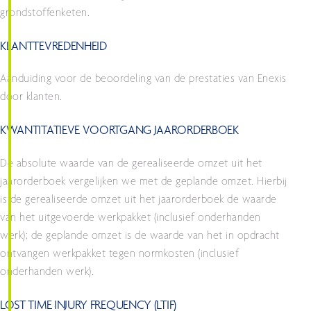
grondstoffenketen.
KLANTTEVREDENHEID
Aanduiding voor de beoordeling van de prestaties van Enexis
door klanten.
KWANTITATIEVE VOORTGANG JAARORDERBOEK
De absolute waarde van de gerealiseerde omzet uit het
jaarorderboek vergelijken we met de geplande omzet. Hierbij
is de gerealiseerde omzet uit het jaarorderboek de waarde
van het uitgevoerde werkpakket (inclusief onderhanden
werk); de geplande omzet is de waarde van het in opdracht
ontvangen werkpakket tegen normkosten (inclusief
onderhanden werk).
LOST TIME INJURY FREQUENCY (LTIF)