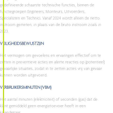
gedefinieerde schaarste technische functies, binnen de
functiegroepen Engineers, Monteurs, Uitvoerders,
Specialisten en Technici. Vanaf 2024 wordt alleen de netto
instroom gemeten, in plaats van de bruto instroom zoals in
2023.
VEILIGHEIDSBEWUSTZIJN
Het vermogen om gevoelens en ervaringen effectief om te
zetten in preventieve acties en alerte reacties op (potentieel)
gevaarlijke situaties, zodat in te zetten acties vrij van gevaar
kunnen worden uitgevoerd.
VERBRUIKERSMINUTEN (VBM)
Het aantal minuten (elektriciteit) of seconden (gas) dat de
klant gemiddeld geen energietoevoer heeft in een
kalenderjaar.