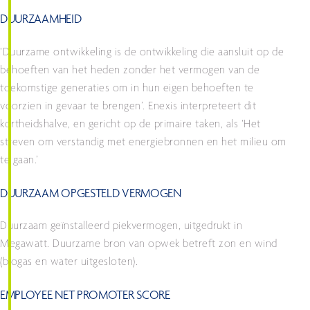
DUURZAAMHEID
‘Duurzame ontwikkeling is de ontwikkeling die aansluit op de
behoeften van het heden zonder het vermogen van de
toekomstige generaties om in hun eigen behoeften te
voorzien in gevaar te brengen’. Enexis interpreteert dit
kortheidshalve, en gericht op de primaire taken, als ‘Het
streven om verstandig met energiebronnen en het milieu om
te gaan.’
DUURZAAM OPGESTELD VERMOGEN
Duurzaam geïnstalleerd piekvermogen, uitgedrukt in
Megawatt. Duurzame bron van opwek betreft zon en wind
(biogas en water uitgesloten).
EMPLOYEE NET PROMOTER SCORE