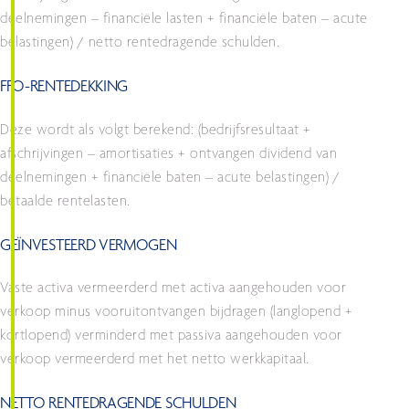
deelnemingen – financiële lasten + financiële baten – acute
belastingen) / netto rentedragende schulden.
FFO-RENTEDEKKING
Deze wordt als volgt berekend: (bedrijfsresultaat +
afschrijvingen – amortisaties + ontvangen dividend van
deelnemingen + financiële baten – acute belastingen) /
betaalde rentelasten.
GEÏNVESTEERD VERMOGEN
Vaste activa vermeerderd met activa aangehouden voor
verkoop minus vooruitontvangen bijdragen (langlopend +
kortlopend) verminderd met passiva aangehouden voor
verkoop vermeerderd met het netto werkkapitaal.
NETTO RENTEDRAGENDE SCHULDEN