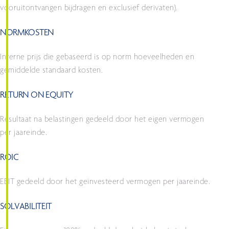
vooruitontvangen bijdragen en exclusief derivaten).
NORMKOSTEN
Interne prijs die gebaseerd is op norm hoeveelheden en
gemiddelde standaard kosten.
RETURN ON EQUITY
Resultaat na belastingen gedeeld door het eigen vermogen
per jaareinde.
ROIC
EBIT gedeeld door het geïnvesteerd vermogen per jaareinde.
SOLVABILITEIT