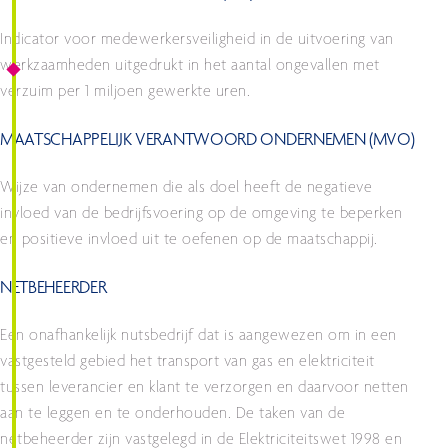
Indicator voor medewerkersveiligheid in de uitvoering van
werkzaamheden uitgedrukt in het aantal ongevallen met
verzuim per 1 miljoen gewerkte uren.
MAATSCHAPPELIJK VERANTWOORD ONDERNEMEN (MVO)
Wijze van ondernemen die als doel heeft de negatieve
invloed van de bedrijfsvoering op de omgeving te beperken
en positieve invloed uit te oefenen op de maatschappij.
NETBEHEERDER
Een onafhankelijk nutsbedrijf dat is aangewezen om in een
vastgesteld gebied het transport van gas en elektriciteit
tussen leverancier en klant te verzorgen en daarvoor netten
aan te leggen en te onderhouden. De taken van de
netbeheerder zijn vastgelegd in de Elektriciteitswet 1998 en