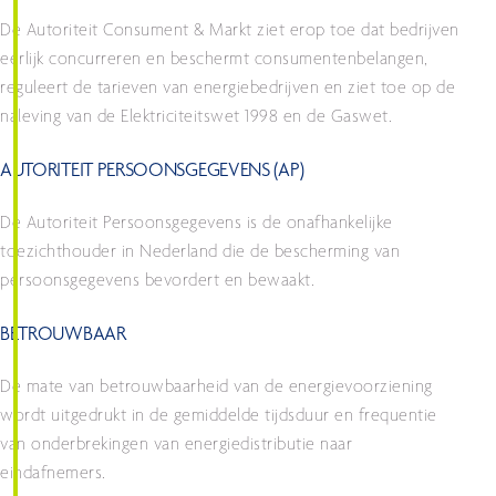
De Autoriteit Consument & Markt ziet erop toe dat bedrijven
eerlijk concurreren en beschermt consumentenbelangen,
reguleert de tarieven van energiebedrijven en ziet toe op de
naleving van de Elektriciteitswet 1998 en de Gaswet.
AUTORITEIT PERSOONSGEGEVENS (AP)
De Autoriteit Persoonsgegevens is de onafhankelijke
toezichthouder in Nederland die de bescherming van
persoonsgegevens bevordert en bewaakt.
BETROUWBAAR
De mate van betrouwbaarheid van de energievoorziening
wordt uitgedrukt in de gemiddelde tijdsduur en frequentie
van onderbrekingen van energiedistributie naar
eindafnemers.