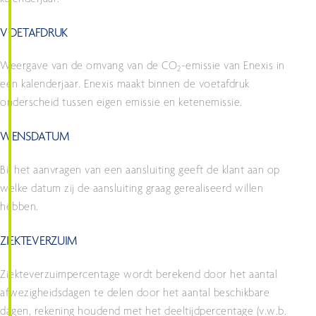
VOETAFDRUK
Weergave van de omvang van de CO
-emissie van Enexis in
2
een kalenderjaar. Enexis maakt binnen de voetafdruk
onderscheid tussen eigen emissie en ketenemissie.
WENSDATUM
Bij het aanvragen van een aansluiting geeft de klant aan op
welke datum zij de aansluiting graag gerealiseerd willen
hebben.
ZIEKTEVERZUIM
Ziekteverzuimpercentage wordt berekend door het aantal
afwezigheidsdagen te delen door het aantal beschikbare
dagen, rekening houdend met het deeltijdpercentage (v.w.b.