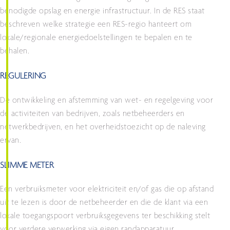
benodigde opslag en energie infrastructuur. In de RES staat
beschreven welke strategie een RES-regio hanteert om
lokale/regionale energiedoelstellingen te bepalen en te
behalen.
REGULERING
De ontwikkeling en afstemming van wet- en regelgeving voor
de activiteiten van bedrijven, zoals netbeheerders en
netwerkbedrijven, en het overheidstoezicht op de naleving
ervan.
SLIMME METER
Een verbruiksmeter voor elektriciteit en/of gas die op afstand
uit te lezen is door de netbeheerder en die de klant via een
lokale toegangspoort verbruiksgegevens ter beschikking stelt