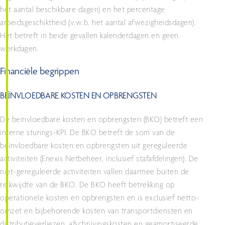
het aantal beschikbare dagen) en het percentage
arbeidsgeschiktheid (v.w.b. het aantal afwezigheidsdagen).
Het betreft in beide gevallen kalenderdagen en geen
werkdagen.
Financiële begrippen
BEÏNVLOEDBARE KOSTEN EN OPBRENGSTEN
De beïnvloedbare kosten en opbrengsten (BKO) betreft een
interne sturings-KPI. De BKO betreft de som van de
beïnvloedbare kosten en opbrengsten uit gereguleerde
activiteiten (Enexis Netbeheer, inclusief stafafdelingen). De
niet-gereguleerde activiteiten vallen daarmee buiten de
reikwijdte van de BKO. De BKO heeft betrekking op
operationele kosten en opbrengsten en is exclusief netto-
omzet en bijbehorende kosten van transportdiensten en