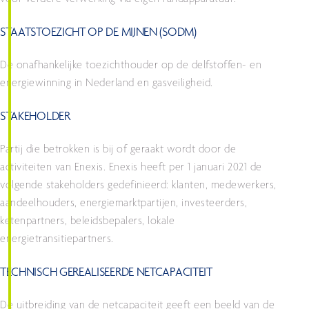
voor verdere verwerking via eigen randapparatuur.
STAATSTOEZICHT OP DE MIJNEN (SODM)
De onafhankelijke toezichthouder op de delfstoffen- en
energiewinning in Nederland en gasveiligheid.
STAKEHOLDER
Partij die betrokken is bij of geraakt wordt door de
activiteiten van Enexis. Enexis heeft per 1 januari 2021 de
volgende stakeholders gedefinieerd: klanten, medewerkers,
aandeelhouders, energiemarktpartijen, investeerders,
ketenpartners, beleidsbepalers, lokale
energietransitiepartners.
TECHNISCH GEREALISEERDE NETCAPACITEIT
De uitbreiding van de netcapaciteit geeft een beeld van de