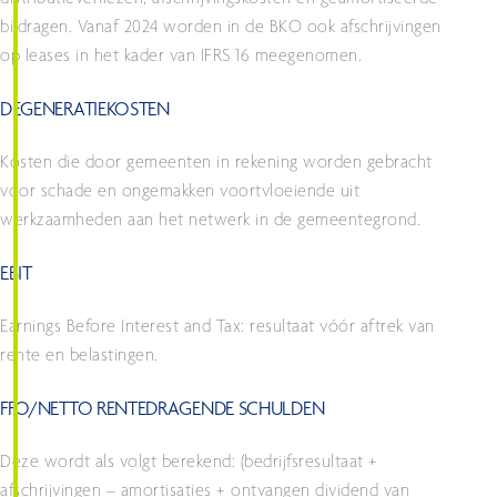
distributieverliezen, afschrijvingskosten en geamortiseerde
bijdragen. Vanaf 2024 worden in de BKO ook afschrijvingen
op leases in het kader van IFRS 16 meegenomen.
DEGENERATIEKOSTEN
Kosten die door gemeenten in rekening worden gebracht
voor schade en ongemakken voortvloeiende uit
werkzaamheden aan het netwerk in de gemeentegrond.
EBIT
Earnings Before Interest and Tax: resultaat vóór aftrek van
rente en belastingen.
FFO/NETTO RENTEDRAGENDE SCHULDEN
Deze wordt als volgt berekend: (bedrijfsresultaat +
afschrijvingen – amortisaties + ontvangen dividend van