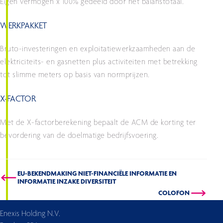
Eigen vermogen x 100% gedeeld door het balanstotaal.
WERKPAKKET
Bruto-investeringen en exploitatiewerkzaamheden aan de
elektriciteits- en gasnetten plus activiteiten met betrekking
tot slimme meters op basis van normprijzen.
X-FACTOR
Met de X-factorberekening bepaalt de ACM de korting ter
bevordering van de doelmatige bedrijfsvoering.
EU-BEKENDMAKING NIET-FINANCIËLE INFORMATIE EN
INFORMATIE INZAKE DIVERSITEIT
COLOFON
Enexis Holding N.V.