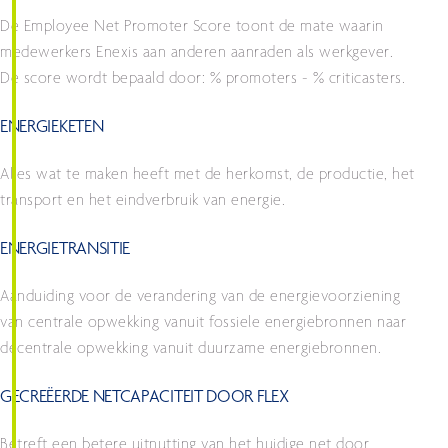
De Employee Net Promoter Score toont de mate waarin
medewerkers Enexis aan anderen aanraden als werkgever.
De score wordt bepaald door: % promoters - % criticasters.
ENERGIEKETEN
Alles wat te maken heeft met de herkomst, de productie, het
transport en het eindverbruik van energie.
ENERGIETRANSITIE
Aanduiding voor de verandering van de energievoorziening
van centrale opwekking vanuit fossiele energiebronnen naar
decentrale opwekking vanuit duurzame energiebronnen.
GECREËERDE NETCAPACITEIT DOOR FLEX
Betreft een betere uitnutting van het huidige net door