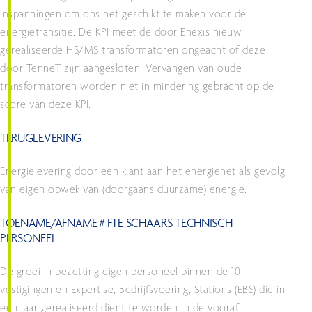
inspanningen om ons net geschikt te maken voor de
energietransitie. De KPI meet de door Enexis nieuw
gerealiseerde HS/MS transformatoren ongeacht of deze
door TenneT zijn aangesloten. Vervangen van oude
transformatoren worden niet in mindering gebracht op de
score van deze KPI.
TERUGLEVERING
Energielevering door een klant aan het energienet als gevolg
van eigen opwek van (doorgaans duurzame) energie.
TOENAME/AFNAME # FTE SCHAARS TECHNISCH
PERSONEEL
De groei in bezetting eigen personeel binnen de 10
vestigingen en Expertise, Bedrijfsvoering, Stations (EBS) die in
een jaar gerealiseerd dient te worden in de vooraf