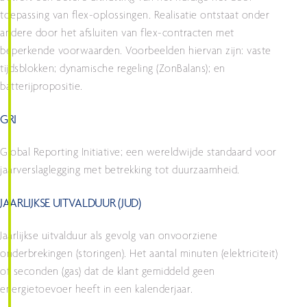
toepassing van flex-oplossingen. Realisatie ontstaat onder
andere door het afsluiten van flex-contracten met
beperkende voorwaarden. Voorbeelden hiervan zijn: vaste
tijdsblokken; dynamische regeling (ZonBalans); en
batterijpropositie.
GRI
Global Reporting Initiative; een wereldwijde standaard voor
jaarverslaglegging met betrekking tot duurzaamheid.
JAARLIJKSE UITVALDUUR (JUD)
Jaarlijkse uitvalduur als gevolg van onvoorziene
onderbrekingen (storingen). Het aantal minuten (elektriciteit)
of seconden (gas) dat de klant gemiddeld geen
energietoevoer heeft in een kalenderjaar.