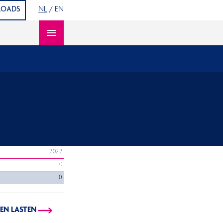
OADS
NL
/
EN
Open content navigation
2022
0
0
 EN LASTEN