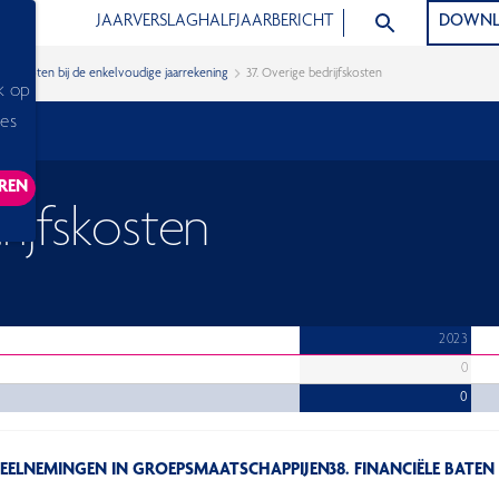
ZOEK ARTIKELEN
JAARVERSLAG
HALFJAARBERICHT
DOWNL
g
Noten bij de enkelvoudige jaarrekening
37. Overige bedrijfskosten
k op
ies
REN
ACKING SCRIPTS, THIS WILL RELOAD THE PAGE.
rijfskosten
2023
0
0
 DEELNEMINGEN IN GROEPSMAATSCHAPPIJEN
38. FINANCIËLE BATEN