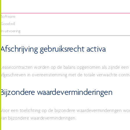
Software
Goodwill
In uitvoering
Afschrijving gebruiksrecht activa
Leasecontracten worden op de balans opgenomen als zijnde een geb
afgeschreven in overeenstemming met de totale verwachte contr
Bijzondere waardeverminderingen
Voor een toelichting op de bijzondere waardeverminderingen word
van bijzondere waardeverminderingen.