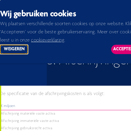
Back to homepage
Wij gebruiken cookies
Home 2026
Jaarverslag 2023
verslag
Toelichtingen op de geconsolideerde jaarrekenin
Wij plaatsen verschillende soorten cookies op onze website. Kli
‘Accepteren’ voor de beste gebruikerservaring. Meer over cook
leest u in onze
cookieverklaring
.
WEIGEREN
ACCEPTE
TRACKING SCRIPTS
TR
5. Afschrijvinge
De specificatie van de afschrijvingskosten is als volgt:
€ miljoen
Afschrijving materiële vaste activa
Afschrijving immateriële vaste activa
Afschrijving gebruiksrecht activa