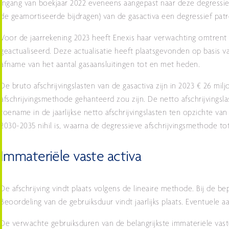
ingang van boekjaar 2022 eveneens aangepast naar deze degressiev
de geamortiseerde bijdragen) van de gasactiva een degressief pat
Voor de jaarrekening 2023 heeft Enexis haar verwachting omtrent 
geactualiseerd. Deze actualisatie heeft plaatsgevonden op basis v
afname van het aantal gasaansluitingen tot en met heden.
De bruto afschrijvingslasten van de gasactiva zijn in 2023 € 26 m
afschrijvingsmethode gehanteerd zou zijn. De netto afschrijvingsla
toename in de jaarlijkse netto afschrijvingslasten ten opzichte van
2030-2035 nihil is, waarna de degressieve afschrijvingsmethode tot e
Immateriële vaste activa
De afschrijving vindt plaats volgens de lineaire methode. Bij de 
Beoordeling van de gebruiksduur vindt jaarlijks plaats. Eventuele
De verwachte gebruiksduren van de belangrijkste immateriële vaste 