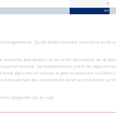
18
468
chrijvingsmethode. Op alle andere materiële vaste activa wordt vo
de verwachte gebruiksduur van het actief. Beoordeling van de geb
prospectief verwerkt. Op bedrijfsterreinen wordt niet afgeschreven
het wordt afgestoten of wanneer er geen economische voordelen
n eventuele bate dan wel eventueel verlies voortvloeiende uit het
tiva categorieën zijn als volgt: