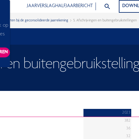
ZOEK ARTIKELEN
JAARVERSLAG
HALFJAARBERICHT
DOWNL
g
Noten bij de geconsolideerde jaarrekening
5. Afschrijvingen en buitengebruikstellingen
k op
ies
REN
ACKING SCRIPTS, THIS WILL RELOAD THE PAGE.
n en buitengebruikstellin
2023
382
36
32