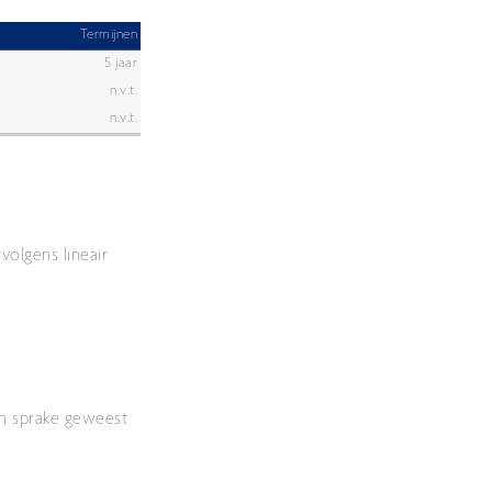
Termijnen
5 jaar
n.v.t.
n.v.t.
olgens lineair
en sprake geweest