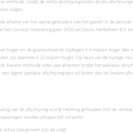
e methode, zodat de netto afschrijvingslasten (bruto afschrijvin
roon volgen.
de afname van het aantal gebruikers van het gasnet in de periode
an het concept Investeringsplan 2024 van Enexis Netbeheer B.V. en 
iljoen hoger en de geamortiseerde bijdragen € 4 miljoen hoger dan 
sten zijn daarmee € 22 miljoen hoger. Op basis van de huidige insc
 de lineaire methode ieder jaar afnemen totdat het jaarlijkse versch
en lagere jaarlijkse afschrijvingslast zal leiden dan de lineaire af
bepaling van de afschrijving wordt rekening gehouden met de verwac
 aanpassingen worden prospectief verwerkt.
activa categorieën zijn als volgt: