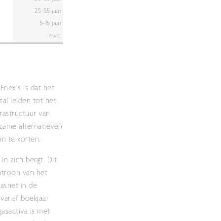
25-55 jaar
5-15 jaar
n.v.t.
Enexis is dat het
al leiden tot het
rastructuur van
rzame alternatieven
n te korten.
n zich bergt. Dit
atroon van het
asnet in de
 vanaf boekjaar
asactiva is met