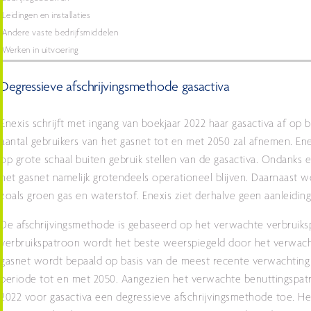
Leidingen en installaties
Andere vaste bedrijfsmiddelen
Werken in uitvoering
Degressieve afschrijvingsmethode gasactiva
Enexis schrijft met ingang van boekjaar 2022 haar gasactiva af op 
aantal gebruikers van het gasnet tot en met 2050 zal afnemen. Ene
op grote schaal buiten gebruik stellen van de gasactiva. Ondanks e
het gasnet namelijk grotendeels operationeel blijven. Daarnaast w
zoals groen gas en waterstof. Enexis ziet derhalve geen aanleidi
De afschrijvingsmethode is gebaseerd op het verwachte verbruiks
verbruikspatroon wordt het beste weerspiegeld door het verwach
gasnet wordt bepaald op basis van de meest recente verwachting 
periode tot en met 2050. Aangezien het verwachte benuttingspatr
2022 voor gasactiva een degressieve afschrijvingsmethode toe. He