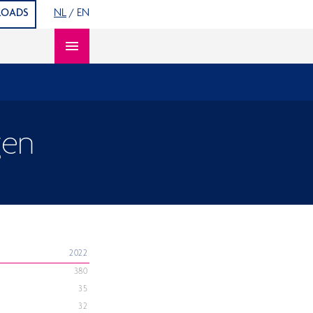
OADS
NL
/
EN
Open content navigation
gen
2022
380
35
32