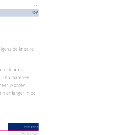
22
469
lgens de lineaire
ruiksduur en
. Een materieel
 meer worden
 niet langer in de
Termijnen
25-50 jaar