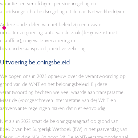
vakantie- en verlofdagen, pensioenregeling en
arbeidsongeschiktheidsregeling uit de cao Netwerkbedrijven.
Andere onderdelen van het beleid zijn een vaste
onkostenvergoeding, auto van de zaak (desgewenst met
chauffeur), ongevallenverzekering en
bestuurdersaansprakelijkheidsverzekering.
Uitvoering beloningsbeleid
We bogen ons in 2023 opnieuw over de verantwoording op
grond van de WNT en het beloningsbeleid. Bij deze
verantwoording hechten we veel waarde aan transparantie.
Maar de (voorgeschreven interpretatie van de) WNT en
aanverwante regelingen maken dat niet eenvoudig.
Net als in 2022 staat de beloningsparagraaf op grond van
Boek 2 van het Burgerlijk Wetboek (BW) in het jaarverslag van
Enexis Holding N.V. (in noot 34). De WNT-verantwoording zal