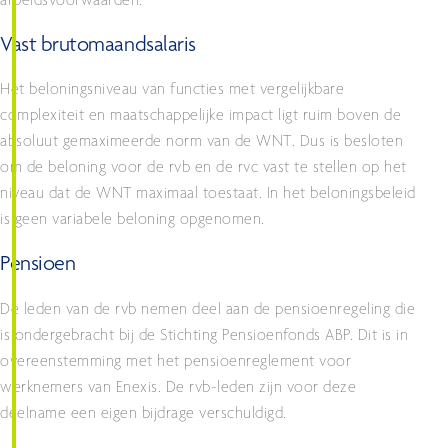
arbeidsvoorwaarden.
Vast brutomaandsalaris
Het beloningsniveau van functies met vergelijkbare
complexiteit en maatschappelijke impact ligt ruim boven de
absoluut gemaximeerde norm van de WNT. Dus is besloten
om de beloning voor de rvb en de rvc vast te stellen op het
niveau dat de WNT maximaal toestaat. In het beloningsbeleid
is geen variabele beloning opgenomen.
Pensioen
De leden van de rvb nemen deel aan de pensioenregeling die
is ondergebracht bij de Stichting Pensioenfonds ABP. Dit is in
overeenstemming met het pensioenreglement voor
werknemers van Enexis. De rvb-leden zijn voor deze
deelname een eigen bijdrage verschuldigd.