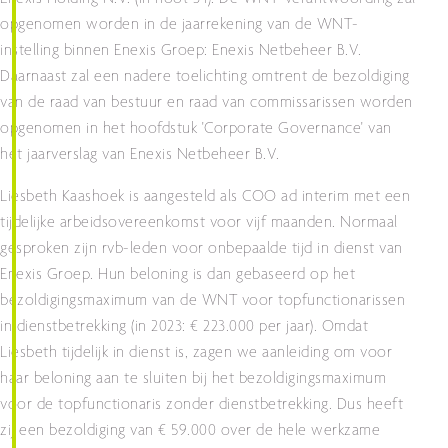
opgenomen worden in de jaarrekening van de WNT-
instelling binnen Enexis Groep: Enexis Netbeheer B.V.
Daarnaast zal een nadere toelichting omtrent de bezoldiging
van de raad van bestuur en raad van commissarissen worden
opgenomen in het hoofdstuk 'Corporate Governance' van
het jaarverslag van Enexis Netbeheer B.V.
Liesbeth Kaashoek is aangesteld als COO ad interim met een
tijdelijke arbeidsovereenkomst voor vijf maanden. Normaal
gesproken zijn rvb-leden voor onbepaalde tijd in dienst van
Enexis Groep. Hun beloning is dan gebaseerd op het
bezoldigingsmaximum van de WNT voor topfunctionarissen
in dienstbetrekking (in 2023: € 223.000 per jaar). Omdat
Liesbeth tijdelijk in dienst is, zagen we aanleiding om voor
haar beloning aan te sluiten bij het bezoldigingsmaximum
voor de topfunctionaris zonder dienstbetrekking. Dus heeft
zij een bezoldiging van € 59.000 over de hele werkzame