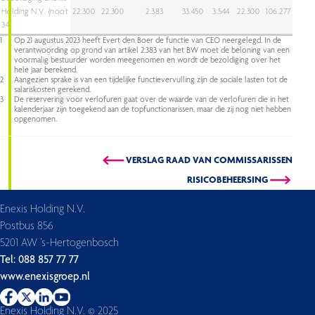
Holding N.V. (noot
22.300
22.300
2.383
33.450
3.544
22.300
106.277
34)
1
Op 21 augustus 2023 heeft Evert den Boer de functie van CEO neergelegd. In de
verantwoording op grond van artikel 2:383 van het BW moet de beloning van een
voormalig bestuurder worden meegenomen en wordt de bezoldiging over het
hele jaar berekend.
2
Aangezien sprake is van een tijdelijke functievervulling zijn de sociale lasten tot de
salariskosten gerekend.
3
De reservering voor verlofuren gaat over de waarde van de verlofuren die in het
kalenderjaar zijn toegekend aan de topfunctionarissen, maar die zij nog niet hebben
opgenomen.
VERSLAG RAAD VAN COMMISSARISSEN
RISICOBEHEERSING
Enexis Holding N.V.
Postbus 856
5201 AW ’s-Hertogenbosch
Tel: 088 857 77 77
www.enexisgroep.nl
Enexis Holding N.V. © 2025