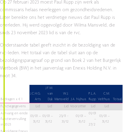
Op 27 februari 2023 moest Paul Rüpp zijn werk als
commissaris helaas neerleggen om gezondheidsredenen.
Later bereikte ons het verdrietige nieuws dat Paul Rüpp is
overleden. Hij werd opgevolgd door Wilma Mansveld, die
sinds 23 november 2023 lid is van de rvc.
Onderstaande tabel geeft inzicht in de bezoldiging van de
rvc-leden. Het totaal van de tabel sluit aan op de
bezoldigingsparagraaf op grond van Boek 2 van het Burgerlijk
Wetboek (BW) in het jaarverslag van Enexis Holding N.V. in
noot 34.
J.F.M.
J.C.H.G.
van
W.J.
P.L.A.
C.M.
Bedragen x € 1
Arts
Dijk
Mansveld
J.A. Nijhuis
Rüpp
Velthuis
Totaal
Functiegegevens
Lid
Lid
Lid
Voorzitter
Lid
Lid
Aanvang en einde
01/01
01/01 –
01/01 –
23/11 -
01/01 –
01/01 –
functievervulling
–
31/12
31/12
31/12
31/12
31/12
in 2023
27/2
Bezoldiging Enexis