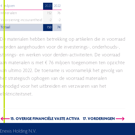
€ miljoen
2023
2022
Materialen
152
76
Voorziening incourantheid
-2
-2
Totaal
150
74
De materialen hebben betrekking op artikelen die in voorraad
worden aangehouden voor de investerings-, onderhouds-,
storings- en werken voor derden-activiteiten. De voorraad
aan materialen is met € 76 miljoen toegenomen ten opzichte
van ultimo 2022. De toename is voornamelijk het gevolg van
het strategisch ophogen van de voorraad materialen
benodigd voor het uitbreiden en verzwaren van het
elektriciteitsnet.
15. OVERIGE FINANCIËLE VASTE ACTIVA
17. VORDERINGEN
Enexis Holding N.V.