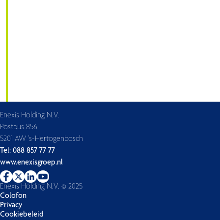
Enexis Holding N.V.
Postbus 856
5201 AW ’s-Hertogenbosch
Tel: 088 857 77 77
www.enexisgroep.nl
Enexis Holding N.V. © 2025
Colofon
Privacy
Cookiebeleid