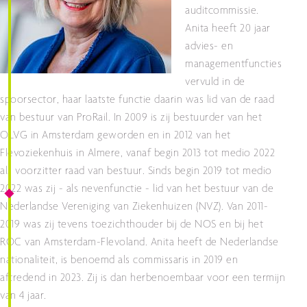
auditcommissie.
Anita heeft 20 jaar
advies- en
managementfuncties
vervuld in de
spoorsector, haar laatste functie daarin was lid van de raad
van bestuur van ProRail. In 2009 is zij bestuurder van het
OLVG in Amsterdam geworden en in 2012 van het
Flevoziekenhuis in Almere, vanaf begin 2013 tot medio 2022
als voorzitter raad van bestuur. Sinds begin 2019 tot medio
2022 was zij - als nevenfunctie - lid van het bestuur van de
Nederlandse Vereniging van Ziekenhuizen (NVZ). Van 2011-
2019 was zij tevens toezichthouder bij de NOS en bij het
ROC van Amsterdam-Flevoland. Anita heeft de Nederlandse
nationaliteit, is benoemd als commissaris in 2019 en
aftredend in 2023. Zij is dan herbenoembaar voor een termijn
van 4 jaar.