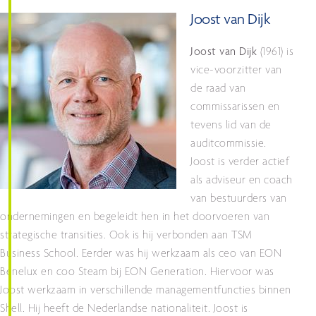
Joost van Dijk
Joost van Dijk
(1961) is
vice-voorzitter van
de raad van
commissarissen en
tevens lid van de
auditcommissie.
Joost is verder actief
als adviseur en coach
van bestuurders van
ondernemingen en begeleidt hen in het doorvoeren van
strategische transities. Ook is hij verbonden aan TSM
Business School. Eerder was hij werkzaam als ceo van EON
Benelux en coo Steam bij EON Generation. Hiervoor was
Joost werkzaam in verschillende managementfuncties binnen
Shell. Hij heeft de Nederlandse nationaliteit. Joost is