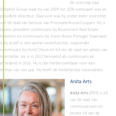
de overstap naar
Schiphol Group waar hij van 2009 tot 2018 werkzaam was als
president-directeur. Daarvoor was hij onder meer voorzitter
van de raad van bestuur van PricewaterhouseCoopers. Hij is
tevens president commissaris bij Bouwinvest Real Estate
Investors en commissaris bij Vision-Boxin Portugal. Daarnaast
is hij actief in een aantal nevenfuncties, waaronder
commissaris bij Hotel Okura en lid van de raad van advies van
Interstellar. Jos is in 2022 benoemd als commissaris en
aftredend in 2026. Hij is dan herbenoembaar voor een
termijn van vier jaar. Hij heeft de Nederlandse nationaliteit.
Anita Arts
Anita Arts
(1959) is lid
van de raad van
commissarissen en
tevens lid van de