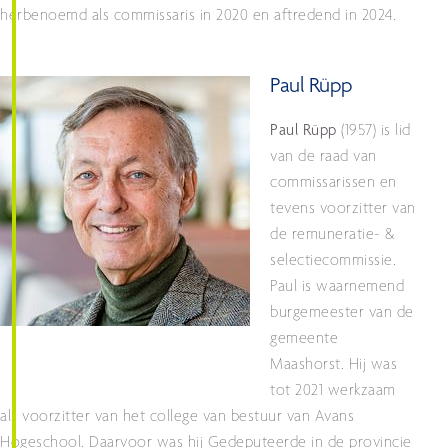
herbenoemd als commissaris in 2020 en aftredend in 2024.
Paul Rüpp
Paul Rüpp
(1957) is lid
van de raad van
commissarissen en
tevens voorzitter van
de remuneratie- &
selectiecommissie.
Paul is waarnemend
burgemeester van de
gemeente
Maashorst. Hij was
tot 2021 werkzaam
als voorzitter van het college van bestuur van Avans
Hogeschool. Daarvoor was hij Gedeputeerde in de provincie