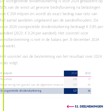
De voorgestelde dividenduitkering is voor 2024 gebaseerd op
50% van de winst uit gewone bedrijfsvoering na belastingen
van € 254 miljoen en wordt als exact bedrag naar rato van
het aantal aandelen uitgekeerd aan de aandeelhouders. De
voor 2024 voorgestelde dividenduitkering bedraagt € 0,85 per
aandeel (2023: € 0,24 per aandeel). Het voorstel voor
winstbestemming is niet in de balans per 31 december 2024
verwerkt.
Het voorstel van de bestemming van het resultaat over 2024
is als volgt:
€ miljoen
2024
2023
Resultaat
254
72
Reservering ten gunste van de algemene reserve
-127
-36
Voorgestelde dividenduitkering
127
36
52. DEELNEMINGEN