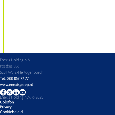
Enexis Holding N.V.
Postbus 856
5201 AW ’s-Hertogenbosch
Tel: 088 857 77 77
www.enexisgroep.nl
Enexis Holding N.V. © 2025
Colofon
Privacy
Cookiebeleid