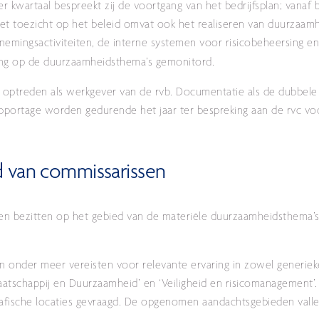
 kwartaal bespreekt zij de voortgang van het bedrijfsplan; vanaf 
toezicht op het beleid omvat ook het realiseren van duurzaamhe
nemingsactiviteiten, de interne systemen voor risicobeheersing e
tgang op de duurzaamheidsthema’s gemonitord.
n optreden als werkgever van de rvb. Documentatie als de dubbele
apportage worden gedurende het jaar ter bespreking aan de rvc vo
d van commissarissen
n bezitten op het gebied van de materiële duurzaamheidsthema’s.
in onder meer vereisten voor relevante ervaring in zowel generieke
atschappij en Duurzaamheid’ en ‘Veiligheid en risicomanagement’.
afische locaties gevraagd. De opgenomen aandachtsgebieden valle