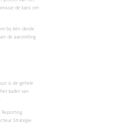
t profiel van het
mmissie de kans om
om bij één derde
er de aanstelling
uur is de gehele
 het kader van
.
 Reporting.
cteur Strategie.