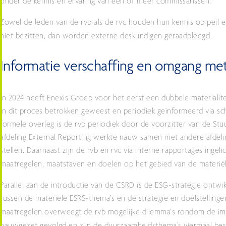
onder de kennis en ervaring van één of meer commissarissen.
Zowel de leden van de rvb als de rvc houden hun kennis op peil e
niet bezitten, dan worden externe deskundigen geraadpleegd.
Informatie verschaffing en omgang m
In 2024 heeft Enexis Groep voor het eerst een dubbele materialite
in dit proces betrokken geweest en periodiek geïnformeerd via sch
formele overleg is de rvb periodiek door de voorzitter van de St
afdeling External Reporting werkte nauw samen met andere afdelin
stellen. Daarnaast zijn de rvb en rvc via interne rapportages ingeli
maatregelen, maatstaven en doelen op het gebied van de materiël
Parallel aan de introductie van de CSRD is de ESG-strategie ontwik
tussen de materiële ESRS-thema's en de strategie en doelstellingen 
maatregelen overweegt de rvb mogelijke dilemma's rondom de impa