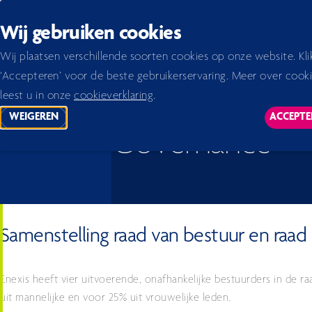
Back to homepage
Wij gebruiken cookies
Home 2026
Jaarverslag 2024
verslag
Duurzaamheidsverklaring
Algemene informati
Wij plaatsen verschillende soorten cookies op onze website. Kli
‘Accepteren’ voor de beste gebruikerservaring. Meer over cook
leest u in onze
cookieverklaring
.
WEIGEREN
ACCEPTE
TRACKING SCRIPTS
TR
Governance
Samenstelling raad van bestuur en raad
Enexis heeft vier uitvoerende, onafhankelijke bestuurders in de 
uit mannelijke en voor 25% uit vrouwelijke leden.