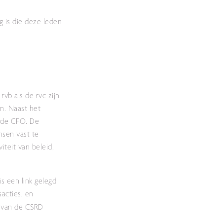
g is die deze leden
vb als de rvc zijn
n. Naast het
t de CFO. De
nsen vast te
iteit van beleid,
s een link gelegd
sacties, en
e van de CSRD