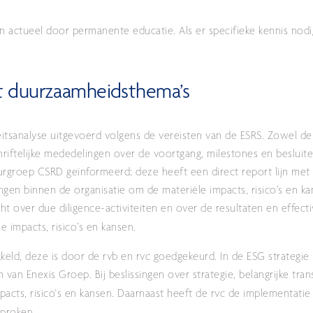
n actueel door permanente educatie. Als er specifieke kennis nodi
et duurzaamheidsthema’s
itsanalyse uitgevoerd volgens de vereisten van de ESRS. Zowel de r
riftelijke mededelingen over de voortgang, milestones en besluite
uurgroep CSRD geïnformeerd; deze heeft een direct report lijn me
gen binnen de organisatie om de materiële impacts, risico’s en ka
cht over due diligence-activiteiten en over de resultaten en effectiv
e impacts, risico’s en kansen.
keld, deze is door de rvb en rvc goedgekeurd. In de ESG strategie i
van Enexis Groep. Bij beslissingen over strategie, belangrijke tran
cts, risico's en kansen.
Daarnaast heeft de rvc de implementati