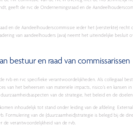
 de HR-commissie van de rvc in overleg met de rvb schriftelijk he
vindt, geeft de rvc de Ondernemingsraad en de Aandeelhoudersco
aad en de Aandeelhouderscommissie ieder het (versterkte) recht 
ering van aandeelhouders (ava) neemt het uiteindelijke besluit ov
an bestuur en raad van commissarissen
rvb en rvc specifieke verantwoordelijkheden. Als collegiaal best
es van het beheersen van materiële impacts, risico’s en kansen in
 duurzaamheidsaspecten van de strategie, het beleid en de doelen
omen inhoudelijk tot stand onder leiding van de afdeling External
 Formulering van de (duurzaamheid)strategie is belegd bij de dire
r de verantwoordelijkheid van de rvb.