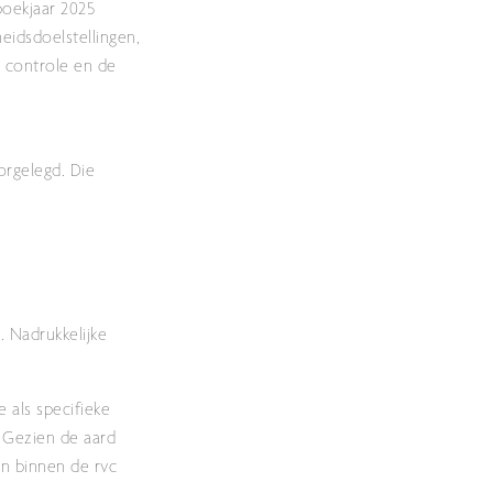
boekjaar 2025
idsdoelstellingen,
n controle en de
orgelegd. Die
 Nadrukkelijke
 als specifieke
 Gezien de aard
n binnen de rvc