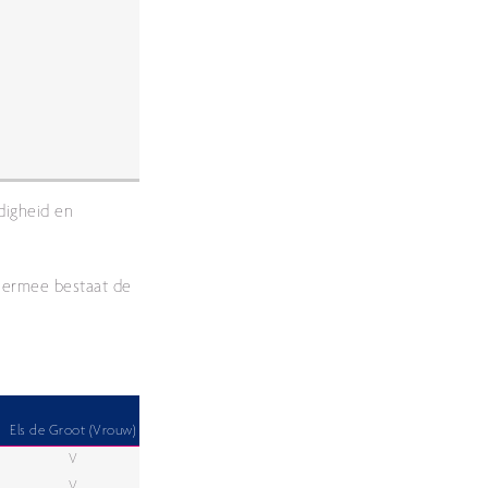
digheid en
Hiermee bestaat de
Els de Groot (Vrouw)
V
V