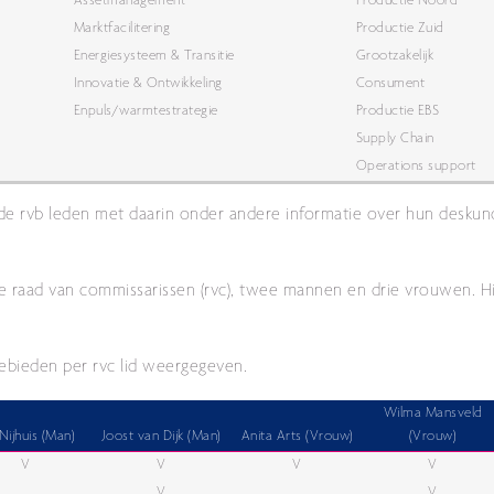
Assetmanagement
Productie Noord
Marktfacilitering
Productie Zuid
Energiesysteem & Transitie
Grootzakelijk
Innovatie & Ontwikkeling
Consument
Enpuls/warmtestrategie
Productie EBS
Supply Chain
Operations support
 de rvb leden met daarin onder andere informatie over hun deskun
n de raad van commissarissen (rvc), twee mannen en drie vrouwen. 
gebieden per rvc lid weergegeven.
Wilma Mansveld
Nijhuis (Man)
Joost van Dijk (Man)
Anita Arts (Vrouw)
(Vrouw)
V
V
V
V
V
V