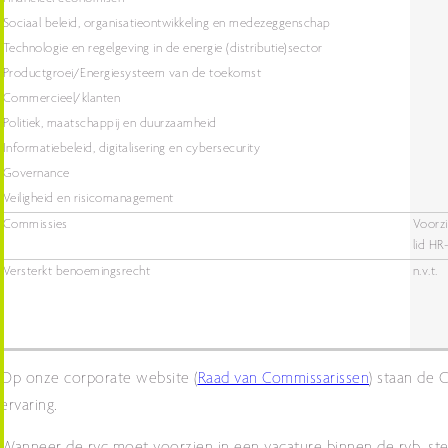
Sociaal beleid, organisatieontwikkeling en medezeggenschap
Technologie en regelgeving in de energie (distributie)sector
Productgroei/Energiesysteem van de toekomst
Commercieel/klanten
Politiek, maatschappij en duurzaamheid
Informatiebeleid, digitalisering en cybersecurity
Governance
Veiligheid en risicomanagement
Commissies
Voorzi
lid HR
Versterkt benoemingsrecht
n.v.t.
Op onze corporate website (
Raad van Commissarissen
) staan de 
ervaring.