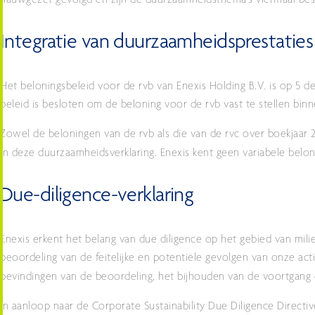
nauwgezet gevolgd en zijn de duurzaamheidsthema’s viermaal bes
Integratie van duurzaamheidsprestaties
Het beloningsbeleid voor de rvb van Enexis Holding B.V. is op 5 de
beleid is besloten om de beloning voor de rvb vast te stellen 
Zowel de beloningen van de rvb als die van de rvc over boekjaar
in deze duurzaamheidsverklaring. Enexis kent geen variabele belon
Due-diligence-verklaring
Enexis erkent het belang van due diligence op het gebied van mi
beoordeling van de feitelijke en potentiële gevolgen van onze act
bevindingen van de beoordeling, het bijhouden van de voortgan
In aanloop naar de Corporate Sustainability Due Diligence Direct