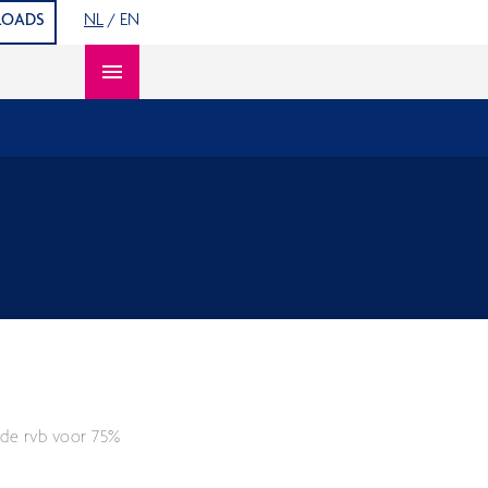
OADS
NL
/
EN
Open content navigation
 de rvb voor 75%