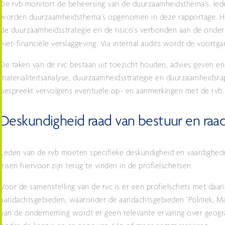
De rvb monitort de beheersing van de duurzaamheidsthema’s. Ieder
worden duurzaamheidsthema’s opgenomen in deze rapportage. Het 
de duurzaamheidsstrategie en de risico’s verbonden aan de onder
niet-financiële verslaggeving. Via internal audits wordt de voor
De taken van de rvc bestaan uit toezicht houden, advies geven e
materialiteitsanalyse, duurzaamheidsstrategie en duurzaamheidsr
bespreekt vervolgens eventuele op- en aanmerkingen met de rvb.
Deskundigheid raad van bestuur en raa
Leden van de rvb moeten specifieke deskundigheid en vaardighede
eisen hiervoor zijn terug te vinden in de profielschetsen.
Voor de samenstelling van de rvc is er een profielschets met daar
aandachtsgebieden, waaronder de aandachtsgebieden ‘Politiek, Ma
van de onderneming wordt er geen relevante ervaring over geogr