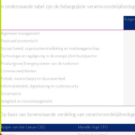
In onderstaande tabel zijn de belangrijkste verantwoordelijkheids
Rutge
Algemeen management
Financieel economisch
Sociaal beleid, organisatieontwikkeling en medezeggenschap
Technologie en regelgeving in de energie (distributie)sector
Productgroei/Energiesysteem van de toekomst
Commercieel/klanten
Politiek, maatschappij en duurzaamheid
Informatiebeleid, digitalisering en cybersecurity
Governance
Veiligheid en risicomanagement
Op basis van bovenstaande verdeling van verantwoordelijkheidsge
Rutger van der Leeuw CEO
Mariëlle Vogt CFO