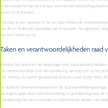
Wanneer de rvc moet voorzien in een vacature binnen de rvb, stelt
te benoemen lid van de rvb vast. Voordat een benoeming plaats
advies uit te brengen.
Ontstaat er een vacature in de rvc, dan hebben de ondernemingsr
van de rvc-leden een kandidaat aan te bevelen. De algemene vergad
van een nieuw rvc-lid.
Taken en verantwoordelijkheden raad v
Rondom het beleid en de rapportage over duurzaamheid hebben de 
rvb verantwoordelijk voor de uitoefening van toezicht op het proc
ESG-thema's. Zij neemt gezamenlijk besluiten over onder meer de
De dubbele materialiteitsanalyse en de duurzaamheidsrapportage k
Vervolgens gaan deze voor beoordeling en goedkeuring naar de rvb.
Goedkeuring van deze strategie en bijbehorende doelen valt onde