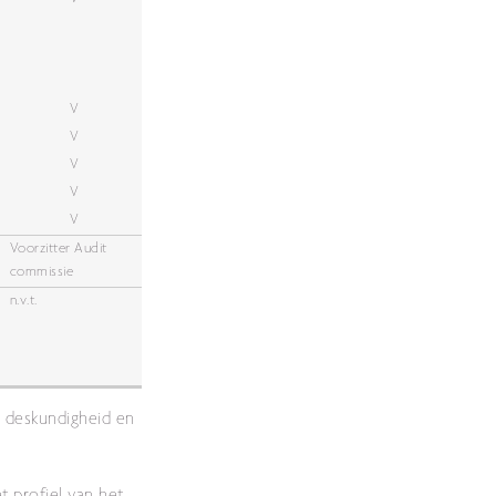
V
V
V
V
V
Voorzitter Audit
commissie
n.v.t.
n deskundigheid en