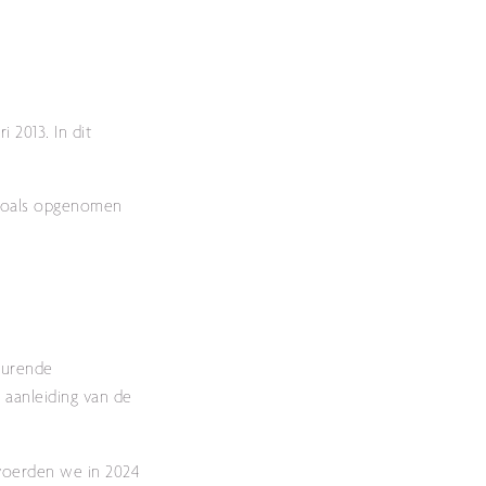
 2013. In dit
 zoals opgenomen
durende
 aanleiding van de
 voerden we in 2024