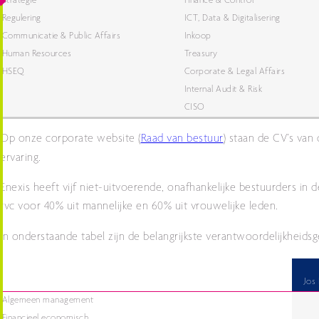
Strategie
Finance & Control
Regulering
ICT, Data & Digitalisering
Communicatie & Public Affairs
Inkoop
Human Resources
Treasury
HSEQ
Corporate & Legal Affairs
Internal Audit & Risk
CISO
Op onze corporate website (
Raad van bestuur
) staan de CV’s van
ervaring.
Enexis heeft vijf niet-uitvoerende, onafhankelijke bestuurders i
rvc voor 40% uit mannelijke en 60% uit vrouwelijke leden.
In onderstaande tabel zijn de belangrijkste verantwoordelijkheids
Jos 
Algemeen management
Financieel economisch