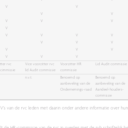
V
V
V
V
V
V
V
V
V
V
V
V
V
V
V
V
V
V
V
V
V
tter rvc
Vice voorzitter rvc
Voorzitter HR
Lid Audit commissie
-cimmissie
lid Audit commissie
commissie
n.v.t.
Benoemd op
Benoemd op
aanbeveling van de
aanbeveling van de
Ondernemings-raad
Aandeel-houders-
commissie
CV’s van de rvc leden met daarin onder andere informatie over hu