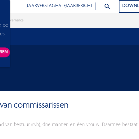
ZOEK ARTIKELEN
JAARVERSLAG
HALFJAARBERICHT
DOWNL
e
Governance
k op
ies
REN
ACKING SCRIPTS, THIS WILL RELOAD THE PAGE.
 van commissarissen
raad van bestuur (rvb), drie mannen en één vrouw. Daarmee bestaat