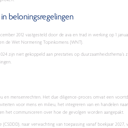
proken.
 in beloningsregelingen
cember 2012 vastgesteld door de ava en trad in werking op 1 januari
binnen de Wet Normering Topinkomens (WNT).
 2024 zijn niet gekoppeld aan prestaties op duurzaamheidsthema’s
ingen.
lieu en mensenrechten. Het due diligence-proces omvat een voort
iviteiten voor mens en milieu, het integreren van en handelen naar
g en het communiceren over hoe de gevolgen worden aangepakt.
ive (CSDDD), naar verwachting van toepassing vanaf boekjaar 2027,