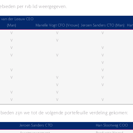
gebieden per rvb lid weergegeven.
r van der Leeuw CEO
(Man)
Mariëlle Vogt CFO (Vrouw)
Jeroen Sanders CTO (Man)
Han
V
V
V
V
V
V
V
V
V
V
V
V
V
V
V
V
V
V
V
V
V
V
V
bieden zijn we tot de volgende portefeuille verdeling gekomen:
Jeroen Sanders CTO
Han Slootweg COO